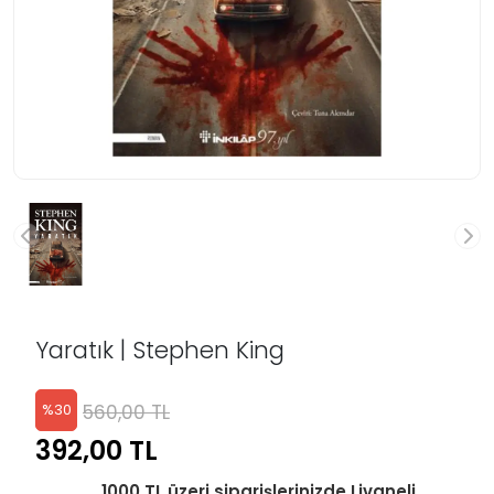
Yaratık | Stephen King
560,00 TL
%
30
392,00 TL
1000 TL üzeri siparişlerinizde Livaneli