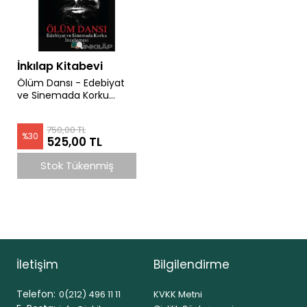
İnkılap Kitabevi
Ölüm Dansı - Edebiyat
ve Sinemada Korku
İncelemesi | Stephen
King
750,00 TL
%
30
525,00 TL
Stok Tükenmiş
İletişim
Bilgilendirme
Telefon:
0(212) 496 11 11
KVKK Metni