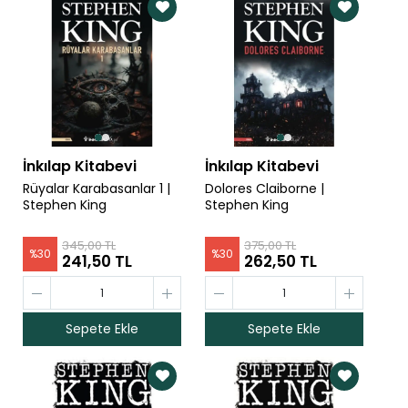
İnkılap Kitabevi
İnkılap Kitabevi
Rüyalar Karabasanlar 1 |
Dolores Claiborne |
Stephen King
Stephen King
345,00 TL
375,00 TL
%
30
%
30
241,50 TL
262,50 TL
Sepete Ekle
Sepete Ekle