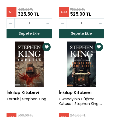
Kürk Mantolu Madonna - Livaneli Kitaplığı
465,00 TL
750,00 TL
%
30
%
30
325,50 TL
525,00 TL
| Sabahattin Ali
94,50 TL
47,25 TL
İçimizdeki Şeytan - Livaneli Kitaplığı |
Sepete Ekle
Sepete Ekle
Sabahattin Ali
133,00 TL
66,50 TL
Kuyucaklı Yusuf - Livaneli Kitaplığı |
Sabahattin Ali
115,50 TL
57,75 TL
Gulyabani - Livaneli Kitaplığı | Hüseyin
Rahmi Gürpınar
84,00 TL
42,00 TL
İnkılap Kitabevi
İnkılap Kitabevi
Yaratık | Stephen King
Gwendy'nin Düğme
Mürebbiye - Livaneli Kitaplığı | Hüseyin
Kutusu | Stephen King &
Rahmi Gürpınar
Richard Chizmar
94,50 TL
47,25 TL
560,00 TL
240,00 TL