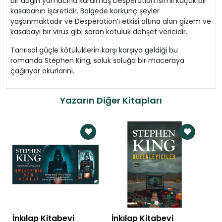
bir dağın yamacına kurulmuş Desperation isimli küçük bir
Baum
kasabanın işaretidir. Bölgede korkunç şeyler
140,00 TL
70,00 TL
yaşanmaktadır ve Desperation’ı etkisi altına alan gizem ve
kasabayı bir virüs gibi saran kötülük dehşet vericidir.
Vahşetin Çağrısı - Livaneli Kitaplığı | Jack
London
Tanrısal güçle kötülüklerin karşı karşıya geldiği bu
84,00 TL
42,00 TL
romanda Stephen King, soluk soluğa bir maceraya
çağırıyor okurlarını.
Dorian Gray'in Portresi - Livaneli Kitaplığı |
Oscar Wilde
Yazarın Diğer Kitapları
133,00 TL
66,50 TL
Walden ya da Ormanda Yaşam -
Livaneli Kitaplığı | Henry David Thoreau
231,00 TL
115,50 TL
Gülme - Livaneli Kitaplığı | Henri Bergson
133,00 TL
66,50 TL
Hayvan Çiftliği - Livaneli Kitaplığı |
George Orwell
İnkılap Kitabevi
İnkılap Kitabevi