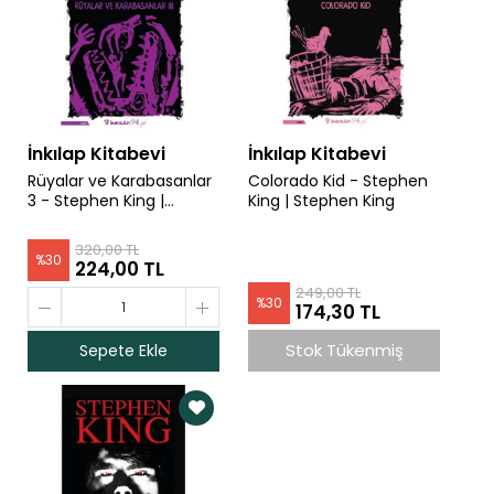
İnkılap Kitabevi
İnkılap Kitabevi
Rüyalar ve Karabasanlar
Colorado Kid - Stephen
3 - Stephen King |
King | Stephen King
Stephen King
320,00 TL
%
30
224,00 TL
249,00 TL
%
30
174,30 TL
Stok Tükenmiş
Sepete Ekle