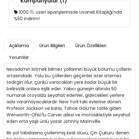
Kampanyalar (1)
Stefan Zweig
77,00 TL
38,50 TL
1000 TL üzeri siparişlerinizde Livaneli Kitaplığı'nda
%50 indirim!
Mrs. Dalloway - Livaneli Kitaplığı | Virginia
Woolf
161,00 TL
80,50 TL
Açıklama
Ürün Bilgileri
Ürün Özellikleri
İnsan Nedir? - Livaneli Kitaplığı | Mark
Yorumlar
Twain
122,50 TL
61,25 TL
Nevada’nın bitmek bilmez yollarının büyük bölümü çöllerin
ortasındadır. Yolu bu çöllerden geçenler ister istemez
Bir Çöküşün Hikayesi - Livaneli Kitaplığı |
tedirgin olur, çünkü varacakları yere kadar büyük bir
Stefan Zweig
belirsizlik onlara eşlik eder. Yakıcı güneşin altında 50
94,50 TL
47,25 TL
numaralı otoyolda seyahat edenler, gidecekleri yerlere
asla varamayacaklardır: New York’taki evlerine dönen
Robinson Crusoe - Livaneli Kitaplığı |
Profesör Jackson ve karısı, Tahoe Gölü’ne tatile giden
Daniel Defoe
Wenworth-Ohio’lu Carver ailesi ve motosikletiyle seyahat
224,00 TL
112,00 TL
eden orta yaşlı ünlü yazar Johnny Marinville.
Bir yol tabelasına çivilenmiş kedi ölüsü, Çin Çukuru denen
Oz Büyücüsü - Livaneli Kitaplığı | L. Frank