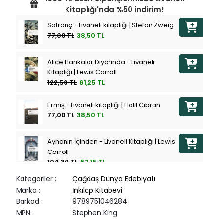
Kitaplığı'nda %50 indirim!
Satranç - Livaneli kitaplığı | Stefan Zweig
77,00 TL
38,50 TL
Alice Harikalar Diyarında - Livaneli
Kitaplığı | Lewis Carroll
122,50 TL
61,25 TL
Ermiş - Livaneli kitaplığı | Halil Cibran
77,00 TL
38,50 TL
Aynanın İçinden - Livaneli Kitaplığı | Lewis
Carroll
104,30 TL
52,15 TL
Kategoriler
:
Çağdaş Dünya Edebiyatı
Meçhul Bir Kadından Mektup - Livaneli
Marka
:
İnkılap Kitabevi
Kitaplığı | Stefan Zweig
Barkod
:
9789751046284
77,00 TL
38,50 TL
MPN
:
Stephen King