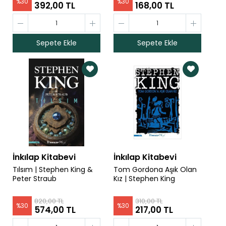
%
30
%
30
392,00 TL
168,00 TL
Ayaşlı ile Kiracıları - Livaneli Kitaplığı |
Memduh Şevket Esendal
115,50 TL
57,75 TL
Sepete Ekle
Sepete Ekle
Mai ve Siyah - Livaneli Kitaplığı | Halid
Ziya Uşaklıgil
224,00 TL
112,00 TL
Kırık Hayatlar - Livaneli Kitaplığı | Halid
Ziya Uşaklıgil
154,00 TL
77,00 TL
Çingeneler- Livaneli Kitaplığı | Osman
İnkılap Kitabevi
İnkılap Kitabevi
Cemal Kaygılı
133,00 TL
66,50 TL
Tılsım | Stephen King &
Tom Gordona Aşık Olan
Peter Straub
Kız | Stephen King
Son Kuşlar - Livaneli Kitaplığı | Sait Faik
820,00 TL
310,00 TL
94,50 TL
47,25 TL
%
30
%
30
574,00 TL
217,00 TL