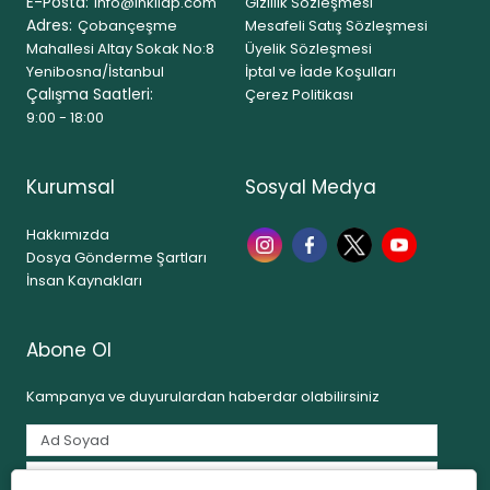
E-Posta:
info@inkilap.com
Gizlilik Sözleşmesi
Adres:
Çobançeşme
Mesafeli Satış Sözleşmesi
Mahallesi Altay Sokak No:8
Üyelik Sözleşmesi
Yenibosna/İstanbul
İptal ve İade Koşulları
Çalışma Saatleri:
Çerez Politikası
9:00 - 18:00
Kurumsal
Sosyal Medya
Hakkımızda
Dosya Gönderme Şartları
İnsan Kaynakları
Abone Ol
Kampanya ve duyurulardan haberdar olabilirsiniz