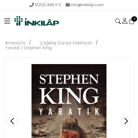
0(212) 496 11 11
info@inkilap.com
0
Anasayfa
Çağdaş Dünya Edebiyatı
Yaratık | Stephen King