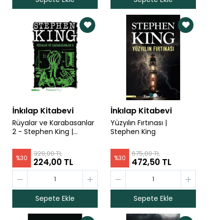
77,00 TL
38,50 TL
İnkılap Kitabevi
İnkılap Kitabevi
Rüyalar ve Karabasanlar
Yüzyılın Fırtınası |
2 - Stephen King |
Stephen King
Stephen King
320,00 TL
675,00 TL
%
30
%
30
224,00 TL
472,50 TL
Sepete Ekle
Sepete Ekle