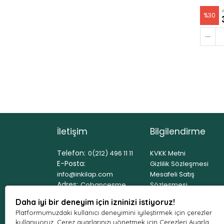
%
30
İletişim
Bilgilendirme
Telefon:
0(212) 496 11 11
KVKK Metni
E-Posta:
Gizlilik Sözleşmesi
info@inkilap.com
Mesafeli Satış
Adres:
Çobançeşme
Sözleşmesi
Mahallesi Altay Sokak
Üyelik Sözleşmesi
Daha iyi bir deneyim için izninizi istiyoruz!
No:8 Yenibosna/İstanbul
İptal ve İade Koşulları
Platformumuzdaki kullanıcı deneyimini iyileştirmek için çerezler
Çalışma Saatleri:
Çerez Politikası
kullanıyoruz. Çerez ayarlarınızı yönetmek için Çerezleri Ayarla