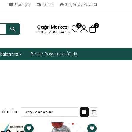
Siparişler
İletişim
Giriş Yap / Kayıt Ol
0
0
Çağrı Merkezi
+90 537 955 64 55
Bayilik Başvurusu/Giriş
kalarımız
toktakiler