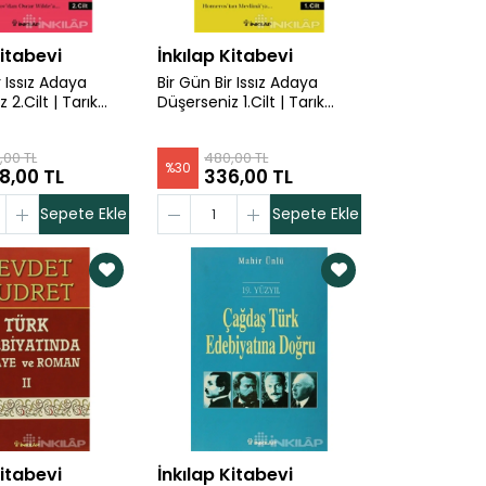
Kitabevi
İnkılap Kitabevi
r Issız Adaya
Bir Gün Bir Issız Adaya
 2.Cilt | Tarık
Düşerseniz 1.Cilt | Tarık
Dursun K.
,00 TL
480,00 TL
%
30
8,00 TL
336,00 TL
Sepete Ekle
Sepete Ekle
Kitabevi
İnkılap Kitabevi