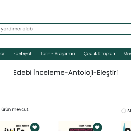
lar
Edebiyat
Tarih - Araştırma
Çocuk Kitapları
Mar
Edebi İnceleme-Antoloji-Eleştiri
t ürün mevcut.
S