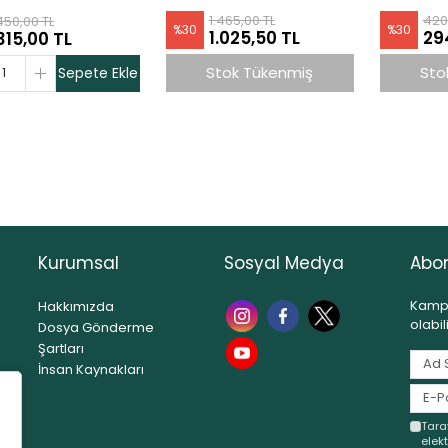
1.465,00 TL
420
450,00 TL
%
30
%
30
1.025,50 TL
29
315,00 TL
Stok Tükenmiş
Sto
Sepete Ekle
Kurumsal
Sosyal Medya
Abo
Kampa
Hakkımızda
olabil
Dosya Gönderme
Şartları
İnsan Kaynakları
Tara
elekt