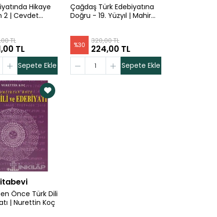
iyatında Hikaye
Çağdaş Türk Edebiyatına
 2 | Cevdet
Doğru - 19. Yüzyıl | Mahir
Ünlü
,00 TL
320,00 TL
%
30
,00 TL
224,00 TL
Sepete Ekle
Sepete Ekle
Kitabevi
ten Önce Türk Dili
tı | Nurettin Koç