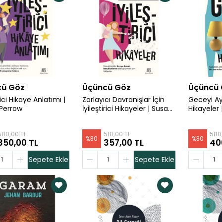
cü Göz
Üçüncü Göz
Üçüncü
rici Hikaye Anlatımı |
Zorlayıcı Davranışlar İçin
Geceyi Ay
Perrow
İyileştirici Hikayeler | Susan
Hikayeler
Perrow
500,00 TL
510,00 TL
580
%
30
%
30
350,00 TL
357,00 TL
40
Sepete Ekle
Sepete Ekle