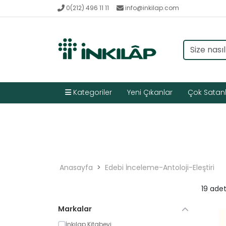
0(212) 496 11 11
info@inkilap.com
Kategoriler
Yeni Çıkanlar
Çok Satan
Anasayfa
Edebi İnceleme-Antoloji-Eleştiri
19 ade
Markalar
İnkılap Kitabevi