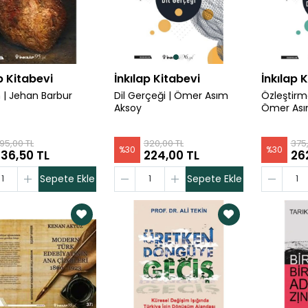
p Kitabevi
İnkılap Kitabevi
İnkılap 
| Jehan Barbur
Dil Gerçeği | Ömer Asım
Özleştirm
Aksoy
Ömer Ası
195,00 TL
320,00 TL
375,
%
30
%
30
136,50 TL
224,00 TL
26
Sepete Ekle
Sepete Ekle