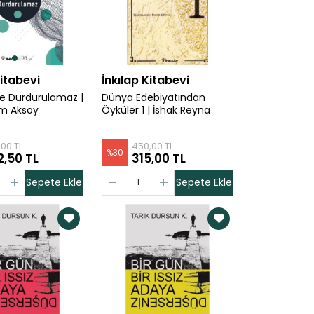
Kitabevi
İnkılap Kitabevi
e Durdurulamaz |
Dünya Edebiyatından
m Aksoy
Öyküler 1 | İshak Reyna
00 TL
450,00 TL
%
30
2,50 TL
315,00 TL
Sepete Ekle
Sepete Ekle