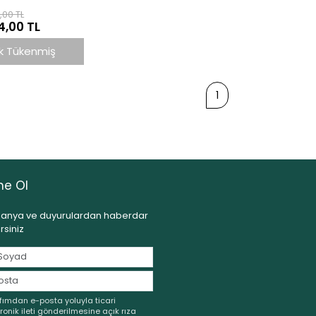
,00 TL
4,00 TL
k Tükenmiş
1
ne Ol
nya ve duyurulardan haberdar
irsiniz
fımdan e-posta yoluyla ticari
ronik ileti gönderilmesine açık rıza