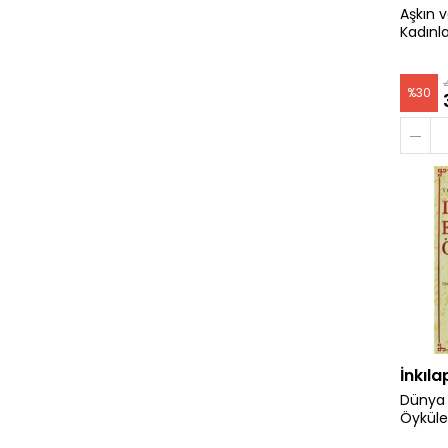
Aşkın v
Kadınla
%
30
İnkıla
Dünya 
Öyküle