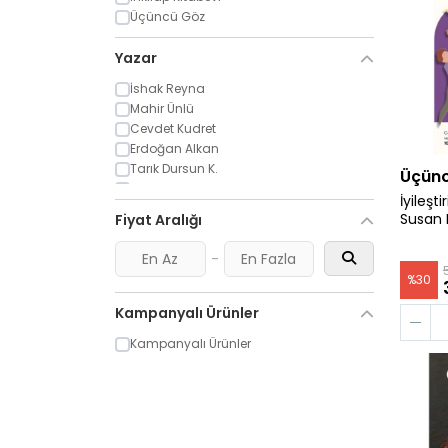
Üçüncü Göz
Yazar
İshak Reyna
Mahir Ünlü
Cevdet Kudret
Erdoğan Alkan
Tarık Dursun K.
Üçün
Prof. Dr. Ali Tekin
İyileşti
Kenan Akyüz
Susan 
Fiyat Aralığı
Ömer Asım Aksoy
Jehan Barbur
-
Nurettin Koç
%
30
Susan Perrow
Kampanyalı Ürünler
Kampanyalı Ürünler