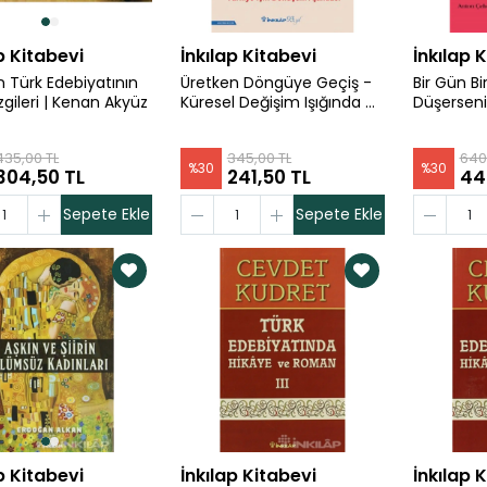
p Kitabevi
İnkılap Kitabevi
İnkılap 
 Türk Edebiyatının
Üretken Döngüye Geçiş -
Bir Gün Bi
gileri | Kenan Akyüz
Küresel Değişim Işığında T |
Düşerseniz
Prof. Dr. Ali Tekin
Dursun K.
435,00 TL
345,00 TL
640
%
30
%
30
304,50 TL
241,50 TL
44
Sepete Ekle
Sepete Ekle
p Kitabevi
İnkılap Kitabevi
İnkılap 