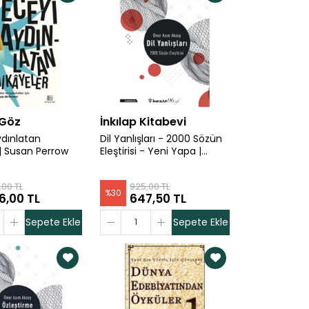
 Göz
İnkılap Kitabevi
dınlatan
Dil Yanlışları - 2000 Sözün
 | Susan Perrow
Eleştirisi - Yeni Yapa |
Ömer Asım Aksoy
,00 TL
925,00 TL
%
30
6,00 TL
647,50 TL
Sepete Ekle
Sepete Ekle