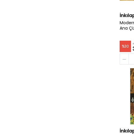
İnkıla
Modern
Ana Çiz
%
30
İnkıla