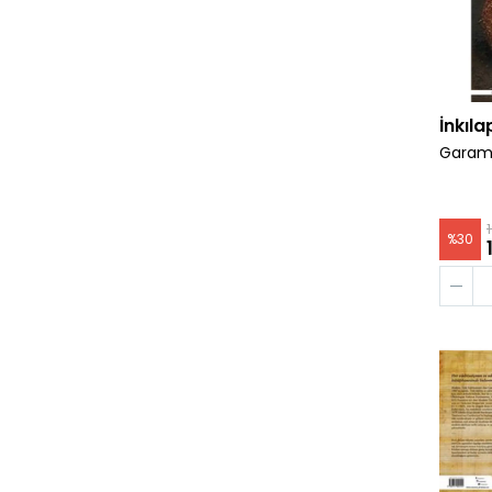
İnkıla
Garam 
%
30