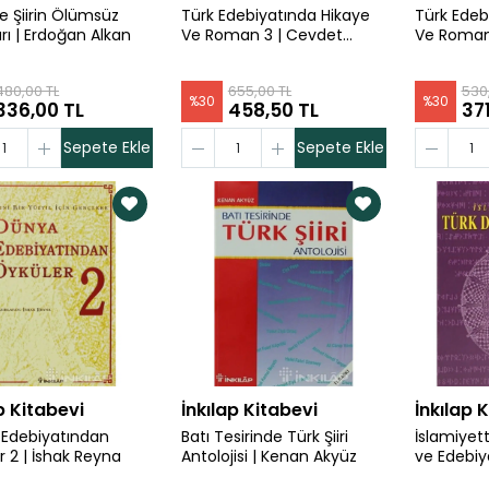
e Şiirin Ölümsüz
Türk Edebiyatında Hikaye
Türk Edeb
rı | Erdoğan Alkan
Ve Roman 3 | Cevdet
Ve Roman
Kudret
Kudret
480,00 TL
655,00 TL
530
%
30
%
30
336,00 TL
458,50 TL
371
Sepete Ekle
Sepete Ekle
p Kitabevi
İnkılap Kitabevi
İnkılap 
Edebiyatından
Batı Tesirinde Türk Şiiri
İslamiyet
r 2 | İshak Reyna
Antolojisi | Kenan Akyüz
ve Edebiya