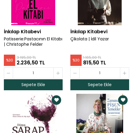
İnkılap Kitabevi
İnkılap Kitabevi
Patisserie:Pastacının El Kitabı
Çikolata | İdil Yazar
| Christophe Felder
3.195,00 TL
1.165,00 TL
%
30
%
30
2.236,50 TL
815,50 TL
Sepete Ekle
Sepete Ekle