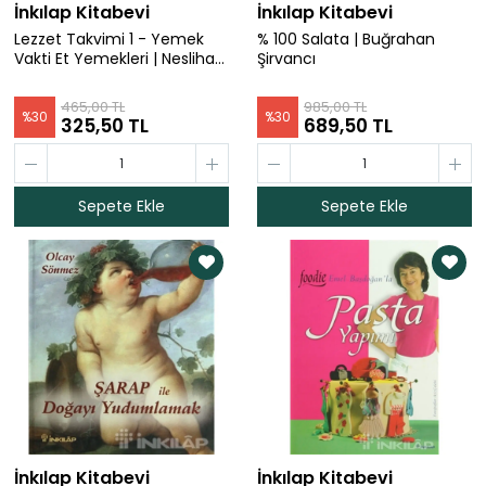
İnkılap Kitabevi
İnkılap Kitabevi
Lezzet Takvimi 1 - Yemek
% 100 Salata | Buğrahan
Vakti Et Yemekleri | Neslihan
Şirvancı
Demir
465,00 TL
985,00 TL
%
30
%
30
325,50 TL
689,50 TL
Sepete Ekle
Sepete Ekle
İnkılap Kitabevi
İnkılap Kitabevi