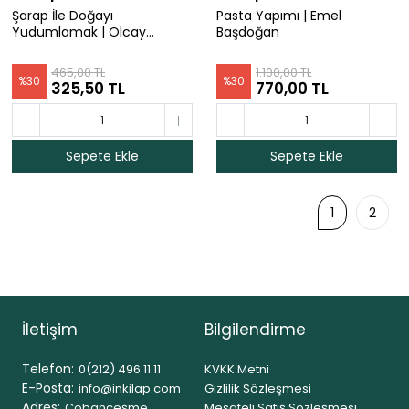
Şarap İle Doğayı
Pasta Yapımı | Emel
Yudumlamak | Olcay
Başdoğan
Sönmez
465,00 TL
1.100,00 TL
%
30
%
30
325,50 TL
770,00 TL
Sepete Ekle
Sepete Ekle
1
2
İletişim
Bilgilendirme
Telefon:
0(212) 496 11 11
KVKK Metni
E-Posta:
info@inkilap.com
Gizlilik Sözleşmesi
Adres:
Çobançeşme
Mesafeli Satış Sözleşmesi