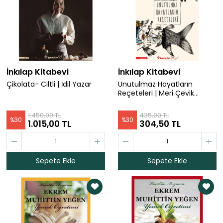
İnkılap Kitabevi
İnkılap Kitabevi
Çikolata- Ciltli | İdil Yazar
Unutulmaz Hayatların
Reçeteleri | Meri Çevik
Simyonidis
1.450,00 TL
435,00 TL
%
30
%
30
1.015,00 TL
304,50 TL
Sepete Ekle
Sepete Ekle