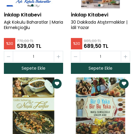
İnkılap Kitabevi
İnkılap Kitabevi
Aşk Kokulu Baharatlar | Maria
30 Dakikada Atıştırmalıklar |
Ekmekçioğlu
İdil Yazar
770,00 TL
985,00 TL
%
30
%
30
539,00 TL
689,50 TL
Sepete Ekle
Sepete Ekle