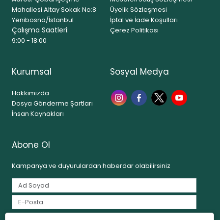
Mahallesi Altay Sokak No:8
Üyelik Sözleşmesi
Yenibosna/İstanbul
İptal ve İade Koşulları
Çalışma Saatleri:
Çerez Politikası
9:00 - 18:00
Kurumsal
Sosyal Medya
Hakkımızda
Dosya Gönderme Şartları
İnsan Kaynakları
Abone Ol
Kampanya ve duyurulardan haberdar olabilirsiniz
Tarafımdan e-posta yoluyla ticari elektronik ileti gönderilmesine