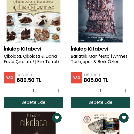
İnkılap Kitabevi
İnkılap Kitabevi
Çikolata, Çikolata & Daha
Bariatrik Manifesto | Ahmet
Fazla Çikolata! | Elie Tarrab
Türkçapar & Berk Özler
985,00 TL
1.150,00 TL
%
30
%
30
689,50 TL
805,00 TL
Sepete Ekle
Sepete Ekle