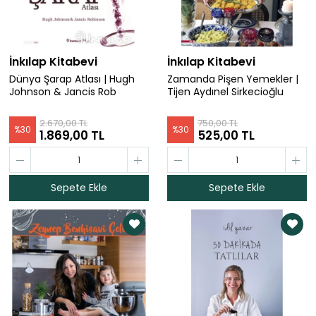
İnkılap Kitabevi
İnkılap Kitabevi
Dünya Şarap Atlası | Hugh
Zamanda Pişen Yemekler |
Johnson & Jancis Rob
Tijen Aydınel Sirkecioğlu
2.670,00 TL
750,00 TL
%
30
%
30
1.869,00 TL
525,00 TL
Sepete Ekle
Sepete Ekle