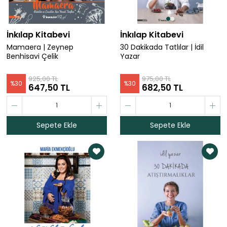
İnkılap Kitabevi
İnkılap Kitabevi
Mamaera | Zeynep
30 Dakikada Tatlılar | İdil
Benhisavi Çelik
Yazar
925,00 TL
975,00 TL
%
30
%
30
647,50 TL
682,50 TL
Sepete Ekle
Sepete Ekle