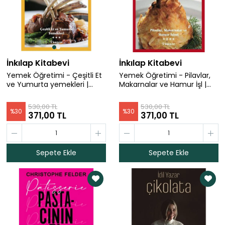
İnkılap Kitabevi
İnkılap Kitabevi
Yemek Öğretimi - Çeşitli Et
Yemek Öğretimi - Pilavlar,
ve Yumurta yemekleri |
Makarnalar ve Hamur İşl |
Ekrem Muhittin Yeğen
Ekrem Muhittin Yeğen
530,00 TL
530,00 TL
%
30
%
30
371,00 TL
371,00 TL
Sepete Ekle
Sepete Ekle