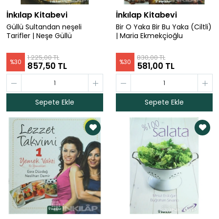
İnkılap Kitabevi
İnkılap Kitabevi
Güllü Sultandan neşeli
Bir O Yaka Bir Bu Yaka (Ciltli)
Tarifler | Neşe Güllü
| Maria Ekmekçioğlu
1.225,00 TL
830,00 TL
%
30
%
30
857,50 TL
581,00 TL
Sepete Ekle
Sepete Ekle